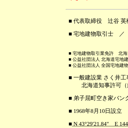
■ 代表取締役 辻谷 
■ 宅地建物取引士 ／
■ 宅地建物取引士 
■ 宅地建物取引業免許 北海道
■ 公益社団法人 北海道宅地
■ 公益社団法人 全国宅地建
■ 一般建設業 さく井工
北海道知事許可（般-4
■ 弟子屈町空き家バン
■ 1968年8月10日設立
■
N 43°29′21.84″ E 144