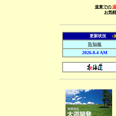
道東での
お気
更新状況
（
告知板
2026.8.4 AM